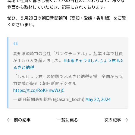
現地で社員が暮らし働くことへの当社のこだわりなど、様々な
側面から取材していただき、記事にされております。
ぜひ、５月20日の朝日新聞朝刊（高知・愛媛・香川版）をご覧
くださいませ。
高知県須崎市の会社「パンクチュアル」。起業４年で社員
が１５０人を超えました。
#ゆるキャラ
#しんじょう君
#ふ
るさと納税
「しんじょう君」の経験でふるさと納税支援 全国から協
力要請が殺到：朝日新聞デジタル
https://t.co/RoKHnwWzjC
— 朝日新聞高知総局 (@asahi_kochi)
May 22, 2024
前の記事
一覧に戻る
次の記事